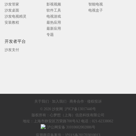
沙发管家
影视视频
智能电视
沙发桌面
软件工具
电视盒子
沙发电视精灵
电视游戏
安装教程
最热应用
最新应用
专题
开发者平台
沙发支付
关于我们
·
加入我们
·
商务合作
·
侵权投诉
© 2026
沙发网
沪ICP备13017440号
版权所有：心梦想（上海）信息科技有限公司
地址：上海市静安区万荣路700号A2 电话：021-62338062
沪公网安备 31010602002886号
应用商店备案号：沪IAS备201703010013